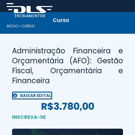
Skip
to
content
Curso
INÍCIO
»
CURSO
Administração Financeira e
Orçamentária (AFO): Gestão
Fiscal, Orçamentária e
Financeira
BAIXAR EDITAL
R$3.780,00
INSCREVA-SE