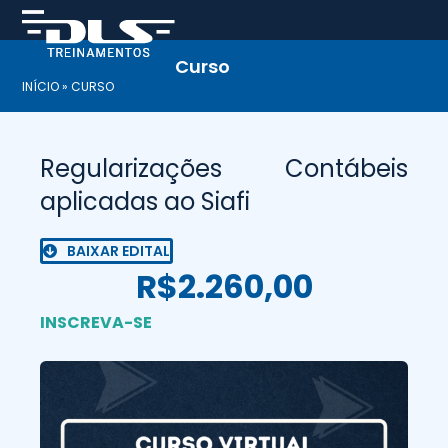
Skip
to
content
Curso
INÍCIO
»
CURSO
Regularizações Contábeis
aplicadas ao Siafi
BAIXAR EDITAL
R$2.260,00
INSCREVA-SE