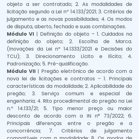
objeto a ser contratado; 2. As modalidades de
licitação segundo a Lei nº 14.133/2021; 3. Critérios de
julgamento e as novas possibilidades; 4. Os modos
de disputa, aberto, fechado e suas combinações.
Módulo VI
| Definição do objeto – 1. Cuidados na
definição do objeto; 2. Escolha de Marca.
(Inovações da Lei nº 14.1333/2021 e Decisões do
TCU); 3. Direcionamento Lícito e Ilícito; 4.
Padronização; 5. Pré-qualificação.
Módulo VII
| Pregão eletrônico de acordo com a
nova lei de licitações e contratos – 1. Principais
características da modalidade; 2. Aplicabilidade do
pregão; 3. Serviço comum e especial de
engenharia; 4. Rito procedimental do pregão na Lei
n.º 14.133/21; 5. Tipo menor preço ou maior
desconto de acordo com a IN n° 73/2022; 6.
Principais diferenças entre o pregão e a
concorrência; 7. Critérios de julgamento
compatíveis com a modalidade; 8. Os modos de