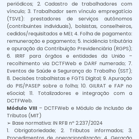
periódicos; 2. Cadastro de trabalhadores com
vínculo; 3. Trabalhador sem vínculo empregatício
(TSVE): prestadores de serviços autônomos
(contribuintes individuais), bolsistas, conselheiros,
cedidos/requisitados e MEI; 4. Folha de pagamento:
remuneração e pagamento; 5. Incidência tributária
e apuração da Contribuição Previdenciária (RGPS);
6. IRRF para órgãos e entidades da União –
recolhimento via DCTFWeb e DARF numerado; 7.
Eventos de Saúde e Segurança do Trabalho (SST);
8. Decisões trabalhistas e FGTS Digital; 9. Apuração
do PIS/PASEP sobre a folha; 10. GILRAT e FAP no
eSocial; 11. Totalizadores e integração com a
DCTFWeb.
Módulo VIII
– DCTFWeb e Módulo de Inclusão de
Tributos (MIT)
➢ Base normativa: IN RFB nº 2.237/2024
1. Obrigatoriedade; 2. Tributos informados; 3.
Procedimentos de operacionalização; 4. Geração